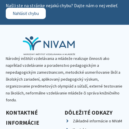
Našli ste na stránke nejakú chybu? Dajte nám o nej vedieť.
Nahlásiť chybu
Národný inštitút vzdelávania a mládeže realizuje činnosti ako
napríklad vzdelávanie a poradenstvo pedagogickým a
nepedagogickým zamestnancom, metodické usmerňovanie škôl a
školských zariadení, aplikovaný pedagogický výskum,
organizovanie predmetových olympiád a súťaží, externé testovanie
na školách, neformálne vzdelávanie mládeže či správa knižničného
fondu.
KONTAKTNÉ
DÔLEŽITÉ ODKAZY
Základné informácie o NIVaM
INFORMÁCIE