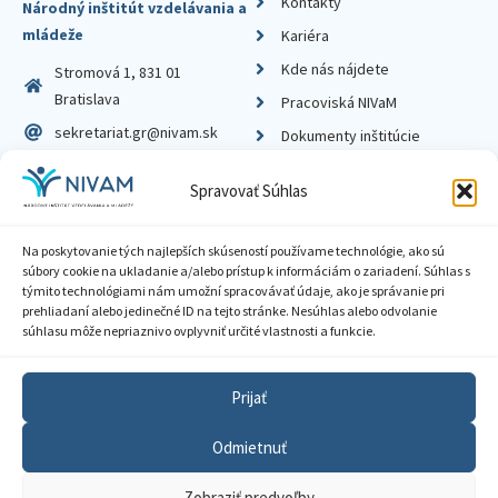
Kontakty
Národný inštitút vzdelávania a
mládeže
Kariéra
Kde nás nájdete
Stromová 1, 831 01
Bratislava
Pracoviská NIVaM
sekretariat.gr@nivam.sk
Dokumenty inštitúcie
IČO: 00164348
Knižnica
Spravovať Súhlas
DIČ: 2020798714
Na poskytovanie tých najlepších skúseností používame technológie, ako sú
súbory cookie na ukladanie a/alebo prístup k informáciám o zariadení. Súhlas s
týmito technológiami nám umožní spracovávať údaje, ako je správanie pri
prehliadaní alebo jedinečné ID na tejto stránke. Nesúhlas alebo odvolanie
Zásady ochrany súkromia
súhlasu môže nepriaznivo ovplyvniť určité vlastnosti a funkcie.
Vyhlásenie o prístupnosti
Prijať
Sprístupnenie informácií
Odmietnuť
Nastavenia cookies
Zobraziť predvoľby