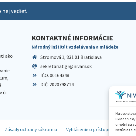
 nej vedieť.
KONTAKTNÉ INFORMÁCIE
Národný inštitút vzdelávania a mládeže
sti ako
Stromová 1, 831 01 Bratislava
sekretariat.gr@nivam.sk
anie
IČO: 00164348
skum,
DIČ: 2020798714
é
 či
Na poskytova
ukladanie a/
umožní spraco
Zásady ochrany súkromia
Vyhlásenie o prístupnosti
Spr
Nesúhlas aleb