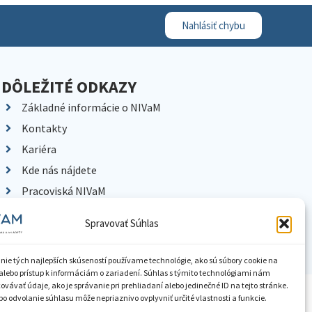
Nahlásiť chybu
DÔLEŽITÉ ODKAZY
Základné informácie o NIVaM
Kontakty
Kariéra
Kde nás nájdete
Pracoviská NIVaM
Dokumenty inštitúcie
Spravovať Súhlas
Knižnica
nie tých najlepších skúseností používame technológie, ako sú súbory cookie na
alebo prístup k informáciám o zariadení. Súhlas s týmito technológiami nám
vávať údaje, ako je správanie pri prehliadaní alebo jedinečné ID na tejto stránke.
ístupnenie informácií
Nastavenia cookies
GDPR
o odvolanie súhlasu môže nepriaznivo ovplyvniť určité vlastnosti a funkcie.