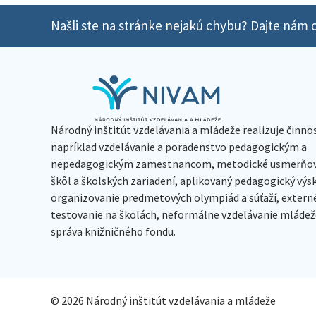
Našli ste na stránke nejakú chybu? Dajte nám o
Národný inštitút vzdelávania a mládeže realizuje činno
napríklad vzdelávanie a poradenstvo pedagogickým a
nepedagogickým zamestnancom, metodické usmerňov
škôl a školských zariadení, aplikovaný pedagogický vý
organizovanie predmetových olympiád a súťaží, extern
testovanie na školách, neformálne vzdelávanie mládeže
správa knižničného fondu.
© 2026 Národný inštitút vzdelávania a mládeže