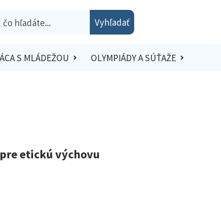
Vyhľadať
ÁCA S MLÁDEŽOU
OLYMPIÁDY A SÚŤAŽE
 pre etickú výchovu