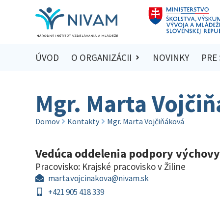
ÚVOD
O ORGANIZÁCII
NOVINKY
PRE
Mgr. Marta Vojči
Domov
Kontakty
Mgr. Marta Vojčiňáková
Vedúca oddelenia podpory výchovy a
Pracovisko:
Krajské pracovisko v Žiline
marta.vojcinakova@nivam.sk
+421 905 418 339