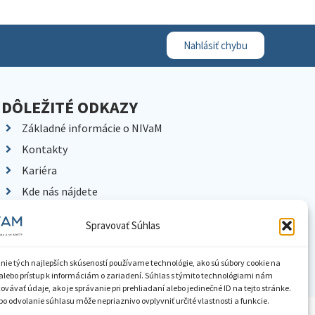
Nahlásiť chybu
DÔLEŽITÉ ODKAZY
Základné informácie o NIVaM
Kontakty
Kariéra
Kde nás nájdete
Pracoviská NIVaM
Spravovať Súhlas
Dokumenty inštitúcie
Knižnica
nie tých najlepších skúseností používame technológie, ako sú súbory cookie na
alebo prístup k informáciám o zariadení. Súhlas s týmito technológiami nám
vávať údaje, ako je správanie pri prehliadaní alebo jedinečné ID na tejto stránke.
o odvolanie súhlasu môže nepriaznivo ovplyvniť určité vlastnosti a funkcie.