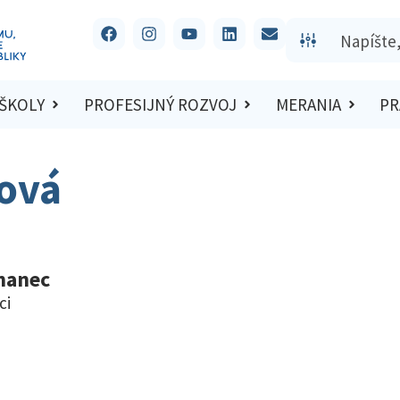
 ŠKOLY
PROFESIJNÝ ROZVOJ
MERANIA
PR
ková
nanec
ci