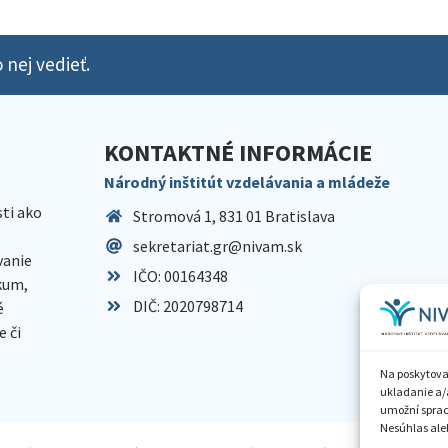
 nej vedieť.
KONTAKTNÉ INFORMÁCIE
Národný inštitút vzdelávania a mládeže
sti ako
Stromová 1, 831 01 Bratislava
sekretariat.gr@nivam.sk
anie
IČO: 00164348
skum,
DIČ: 2020798714
é
 či
Na poskytova
ukladanie a/
umožní spraco
Nesúhlas aleb