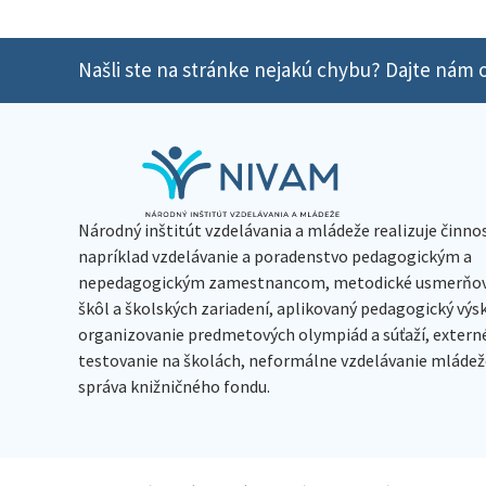
Našli ste na stránke nejakú chybu? Dajte nám o
Národný inštitút vzdelávania a mládeže realizuje činno
napríklad vzdelávanie a poradenstvo pedagogickým a
nepedagogickým zamestnancom, metodické usmerňov
škôl a školských zariadení, aplikovaný pedagogický vý
organizovanie predmetových olympiád a súťaží, extern
testovanie na školách, neformálne vzdelávanie mládeže
správa knižničného fondu.