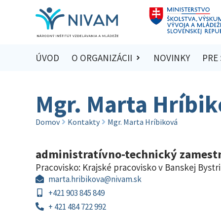
ÚVOD
O ORGANIZÁCII
NOVINKY
PRE
Mgr. Marta Hríbi
Domov
Kontakty
Mgr. Marta Hríbiková
administratívno-technický zamest
Pracovisko:
Krajské pracovisko v Banskej Bystri
marta.hribikova@nivam.sk
+421 903 845 849
+ 421 484 722 992