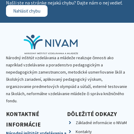
Našli ste na stránke nejakú chybu? Dajte nám o nej vedieť.
Nahlásiť chybu
Národný inštitút vzdelávania a mládeže realizuje činnosti ako
napríklad vzdelávanie a poradenstvo pedagogickým a
nepedagogickým zamestnancom, metodické usmerňovanie škôl a
školských zariadení, aplikovaný pedagogický výskum,
organizovanie predmetových olympiád a súťaží, externé testovanie
na školách, neformálne vzdelávanie mládeže či správa knižničného
fondu.
KONTAKTNÉ
DÔLEŽITÉ ODKAZY
Základné informácie o NIVaM
INFORMÁCIE
Kontakty
Národný inštitút vzdelávania a