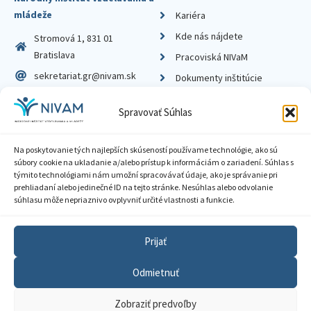
mládeže
Kariéra
Kde nás nájdete
Stromová 1, 831 01
Bratislava
Pracoviská NIVaM
sekretariat.gr@nivam.sk
Dokumenty inštitúcie
IČO: 00164348
Knižnica
Spravovať Súhlas
DIČ: 2020798714
Na poskytovanie tých najlepších skúseností používame technológie, ako sú
súbory cookie na ukladanie a/alebo prístup k informáciám o zariadení. Súhlas s
týmito technológiami nám umožní spracovávať údaje, ako je správanie pri
prehliadaní alebo jedinečné ID na tejto stránke. Nesúhlas alebo odvolanie
Zásady ochrany súkromia
súhlasu môže nepriaznivo ovplyvniť určité vlastnosti a funkcie.
Vyhlásenie o prístupnosti
Prijať
Sprístupnenie informácií
Odmietnuť
Nastavenia cookies
Zobraziť predvoľby