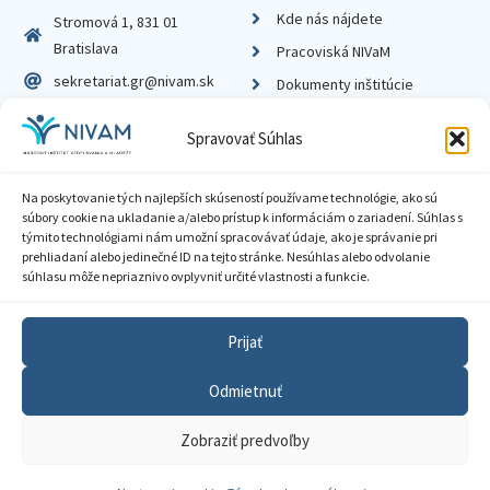
Kde nás nájdete
Stromová 1, 831 01
Bratislava
Pracoviská NIVaM
sekretariat.gr@nivam.sk
Dokumenty inštitúcie
IČO: 00164348
Knižnica
Spravovať Súhlas
DIČ: 2020798714
Na poskytovanie tých najlepších skúseností používame technológie, ako sú
súbory cookie na ukladanie a/alebo prístup k informáciám o zariadení. Súhlas s
týmito technológiami nám umožní spracovávať údaje, ako je správanie pri
prehliadaní alebo jedinečné ID na tejto stránke. Nesúhlas alebo odvolanie
Zásady ochrany súkromia
súhlasu môže nepriaznivo ovplyvniť určité vlastnosti a funkcie.
Vyhlásenie o prístupnosti
Prijať
Sprístupnenie informácií
Odmietnuť
Nastavenia cookies
Zobraziť predvoľby
GDPR