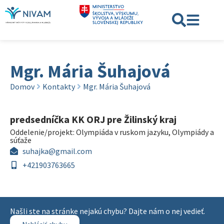
Mgr. Mária Šuhajová
Domov
Kontakty
Mgr. Mária Šuhajová
predsedníčka KK ORJ pre Žilinský kraj
Oddelenie/projekt:
Olympiáda v ruskom jazyku
,
Olympiády a
súťaže
suhajka@gmail.com
+421903763665
Našli ste na stránke nejakú chybu? Dajte nám o nej vedieť.