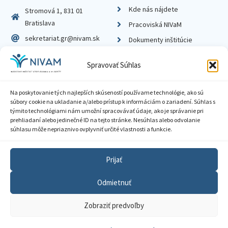
Kde nás nájdete
Stromová 1, 831 01
Bratislava
Pracoviská NIVaM
sekretariat.gr@nivam.sk
Dokumenty inštitúcie
IČO: 00164348
Knižnica
Spravovať Súhlas
DIČ: 2020798714
Na poskytovanie tých najlepších skúseností používame technológie, ako sú
súbory cookie na ukladanie a/alebo prístup k informáciám o zariadení. Súhlas s
týmito technológiami nám umožní spracovávať údaje, ako je správanie pri
prehliadaní alebo jedinečné ID na tejto stránke. Nesúhlas alebo odvolanie
Zásady ochrany súkromia
súhlasu môže nepriaznivo ovplyvniť určité vlastnosti a funkcie.
Vyhlásenie o prístupnosti
Prijať
Sprístupnenie informácií
Odmietnuť
Nastavenia cookies
Zobraziť predvoľby
GDPR