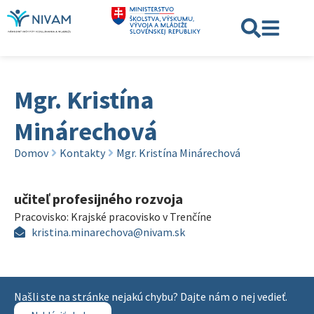
Mgr. Kristína
Minárechová
Domov
Kontakty
Mgr. Kristína Minárechová
učiteľ profesijného rozvoja
Pracovisko:
Krajské pracovisko v Trenčíne
kristina.minarechova@nivam.sk
Našli ste na stránke nejakú chybu? Dajte nám o nej vedieť.