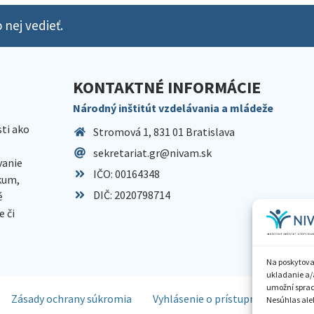
 nej vedieť.
KONTAKTNÉ INFORMÁCIE
Národný inštitút vzdelávania a mládeže
sti ako
Stromová 1, 831 01 Bratislava
sekretariat.gr@nivam.sk
anie
IČO: 00164348
skum,
DIČ: 2020798714
é
 či
Na poskytova
ukladanie a/
umožní spraco
Zásady ochrany súkromia
Vyhlásenie o prístupnosti
Spr
Nesúhlas aleb