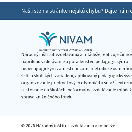
Našli ste na stránke nejakú chybu? Dajte nám o
Národný inštitút vzdelávania a mládeže realizuje činno
napríklad vzdelávanie a poradenstvo pedagogickým a
nepedagogickým zamestnancom, metodické usmerňov
škôl a školských zariadení, aplikovaný pedagogický vý
organizovanie predmetových olympiád a súťaží, extern
testovanie na školách, neformálne vzdelávanie mládeže
správa knižničného fondu.
© 2026 Národný inštitút vzdelávania a mládeže