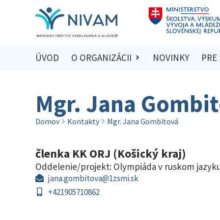
ÚVOD
O ORGANIZÁCII
NOVINKY
PRE
Mgr. Jana Gombi
Domov
Kontakty
Mgr. Jana Gombitová
členka KK ORJ (Košický kraj)
Oddelenie/projekt:
Olympiáda v ruskom jazyk
jana.gombitova@1zsmi.sk
+421905710862