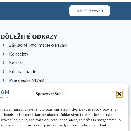
Nahlásiť chybu
DÔLEŽITÉ ODKAZY
Základné informácie o NIVaM
Kontakty
Kariéra
Kde nás nájdete
Pracoviská NIVaM
Dokumenty inštitúcie
Spravovať Súhlas
Knižnica
nie tých najlepších skúseností používame technológie, ako sú súbory cookie na
alebo prístup k informáciám o zariadení. Súhlas s týmito technológiami nám
vávať údaje, ako je správanie pri prehliadaní alebo jedinečné ID na tejto stránke.
ístupnenie informácií
Nastavenia cookies
GDPR
o odvolanie súhlasu môže nepriaznivo ovplyvniť určité vlastnosti a funkcie.