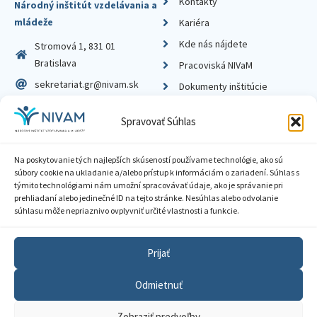
Kontakty
Národný inštitút vzdelávania a
mládeže
Kariéra
Kde nás nájdete
Stromová 1, 831 01
Bratislava
Pracoviská NIVaM
sekretariat.gr@nivam.sk
Dokumenty inštitúcie
IČO: 00164348
Knižnica
Spravovať Súhlas
DIČ: 2020798714
Na poskytovanie tých najlepších skúseností používame technológie, ako sú
súbory cookie na ukladanie a/alebo prístup k informáciám o zariadení. Súhlas s
týmito technológiami nám umožní spracovávať údaje, ako je správanie pri
prehliadaní alebo jedinečné ID na tejto stránke. Nesúhlas alebo odvolanie
Zásady ochrany súkromia
súhlasu môže nepriaznivo ovplyvniť určité vlastnosti a funkcie.
Vyhlásenie o prístupnosti
Prijať
Sprístupnenie informácií
Odmietnuť
Nastavenia cookies
Zobraziť predvoľby