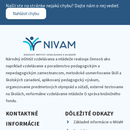
Našli ste na stránke nejakú chybu? Dajte nám o nej vedieť.
Nahlásiť chybu
Národný inštitút vzdelávania a mládeže realizuje činnosti ako
napríklad vzdelávanie a poradenstvo pedagogickým a
nepedagogickým zamestnancom, metodické usmerňovanie škôl a
školských zariadení, aplikovaný pedagogický výskum,
organizovanie predmetových olympiád a súťaží, externé testovanie
na školách, neformálne vzdelávanie mládeže či správa knižničného
fondu.
KONTAKTNÉ
DÔLEŽITÉ ODKAZY
Základné informácie o NIVaM
INFORMÁCIE