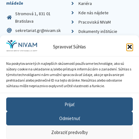
mládeže
Kariéra
Kde nás nájdete
Stromová 1, 831 01
Bratislava
Pracoviská NIVaM
sekretariat.gr@nivam.sk
Dokumenty inštitúcie
IČO: 00164348
Knižnica
Spravovať Súhlas
DIČ: 2020798714
Na poskytovanie tých najlepších skúseností používame technológie, ako sú
súbory cookie na ukladanie a/alebo prístup k informáciám o zariadení. Súhlas s
týmito technológiami nám umožní spracovávať údaje, ako je správanie pri
prehliadaní alebo jedinečné ID na tejto stránke. Nesúhlas alebo odvolanie
Zásady ochrany súkromia
súhlasu môže nepriaznivo ovplyvniť určité vlastnosti a funkcie.
Vyhlásenie o prístupnosti
Prijať
Sprístupnenie informácií
Odmietnuť
Nastavenia cookies
Zobraziť predvoľby
GDPR