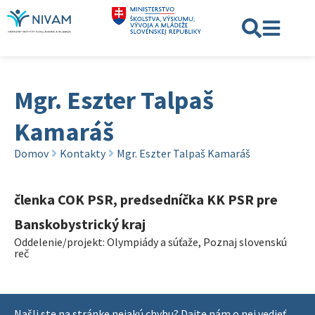
Mgr. Eszter Talpaš
Kamaráš
Domov
Kontakty
Mgr. Eszter Talpaš Kamaráš
členka COK PSR, predsedníčka KK PSR pre
Banskobystrický kraj
Oddelenie/projekt:
Olympiády a súťaže
,
Poznaj slovenskú
reč
Našli ste na stránke nejakú chybu? Dajte nám o nej vedieť.