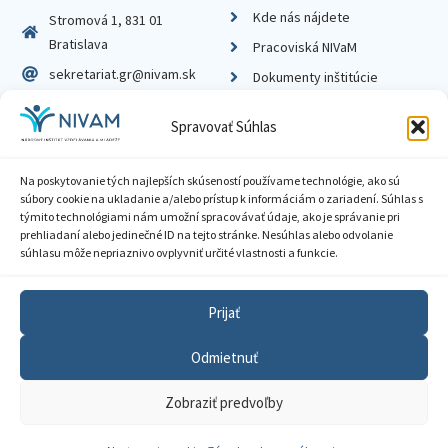
Kde nás nájdete
Stromová 1, 831 01
Bratislava
Pracoviská NIVaM
sekretariat.gr@nivam.sk
Dokumenty inštitúcie
IČO: 00164348
Knižnica
Spravovať Súhlas
DIČ: 2020798714
Na poskytovanie tých najlepších skúseností používame technológie, ako sú
súbory cookie na ukladanie a/alebo prístup k informáciám o zariadení. Súhlas s
týmito technológiami nám umožní spracovávať údaje, ako je správanie pri
prehliadaní alebo jedinečné ID na tejto stránke. Nesúhlas alebo odvolanie
Zásady ochrany súkromia
súhlasu môže nepriaznivo ovplyvniť určité vlastnosti a funkcie.
Vyhlásenie o prístupnosti
Prijať
Sprístupnenie informácií
Odmietnuť
Nastavenia cookies
Zobraziť predvoľby
GDPR