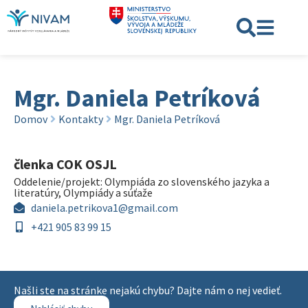
Mgr. Daniela Petríková
Domov
Kontakty
Mgr. Daniela Petríková
členka COK OSJL
Oddelenie/projekt:
Olympiáda zo slovenského jazyka a
literatúry
,
Olympiády a súťaže
daniela.petrikova1@gmail.com
+421 905 83 99 15
Našli ste na stránke nejakú chybu? Dajte nám o nej vedieť.