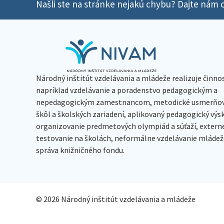
Našli ste na stránke nejakú chybu? Dajte nám o
Národný inštitút vzdelávania a mládeže realizuje činno
napríklad vzdelávanie a poradenstvo pedagogickým a
nepedagogickým zamestnancom, metodické usmerňov
škôl a školských zariadení, aplikovaný pedagogický vý
organizovanie predmetových olympiád a súťaží, extern
testovanie na školách, neformálne vzdelávanie mládeže
správa knižničného fondu.
© 2026 Národný inštitút vzdelávania a mládeže