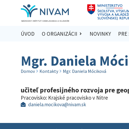
ÚVOD
O ORGANIZÁCII
NOVINKY
PRE
Mgr. Daniela Móc
Domov
Kontakty
Mgr. Daniela Móciková
učiteľ profesijného rozvoja pre geog
Pracovisko:
Krajské pracovisko v Nitre
daniela.mocikova@nivam.sk