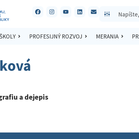
 ŠKOLY
PROFESIJNÝ ROZVOJ
MERANIA
PR
iková
rafiu a dejepis