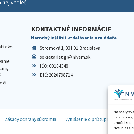
 nej vedieť.
KONTAKTNÉ INFORMÁCIE
Národný inštitút vzdelávania a mládeže
sti ako
Stromová 1, 831 01 Bratislava
sekretariat.gr@nivam.sk
anie
IČO: 00164348
skum,
DIČ: 2020798714
é
 či
Na poskytova
ukladanie a/
Zásady ochrany súkromia
Vyhlásenie o prístupnosti
Spr
umožní spraco
Nesúhlas aleb