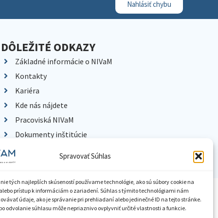
Nahlásiť chybu
DÔLEŽITÉ ODKAZY
Základné informácie o NIVaM
Kontakty
Kariéra
Kde nás nájdete
Pracoviská NIVaM
Dokumenty inštitúcie
Knižnica
Spravovať Súhlas
nie tých najlepších skúseností používame technológie, ako sú súbory cookie na
alebo prístup k informáciám o zariadení. Súhlas s týmito technológiami nám
ístupnenie informácií
Nastavenia cookies
GDPR
vávať údaje, ako je správanie pri prehliadaní alebo jedinečné ID na tejto stránke.
o odvolanie súhlasu môže nepriaznivo ovplyvniť určité vlastnosti a funkcie.