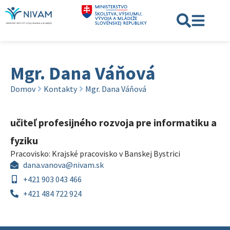
Mgr. Dana Váňová
Domov
Kontakty
Mgr. Dana Váňová
učiteľ profesijného rozvoja pre informatiku a
fyziku
Pracovisko:
Krajské pracovisko v Banskej Bystrici
dana.vanova@nivam.sk
+421 903 043 466
+421 484 722 924