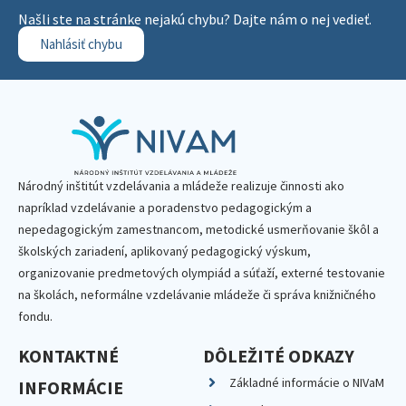
Našli ste na stránke nejakú chybu? Dajte nám o nej vedieť.
Nahlásiť chybu
Národný inštitút vzdelávania a mládeže realizuje činnosti ako
napríklad vzdelávanie a poradenstvo pedagogickým a
nepedagogickým zamestnancom, metodické usmerňovanie škôl a
školských zariadení, aplikovaný pedagogický výskum,
organizovanie predmetových olympiád a súťaží, externé testovanie
na školách, neformálne vzdelávanie mládeže či správa knižničného
fondu.
KONTAKTNÉ
DÔLEŽITÉ ODKAZY
Základné informácie o NIVaM
INFORMÁCIE