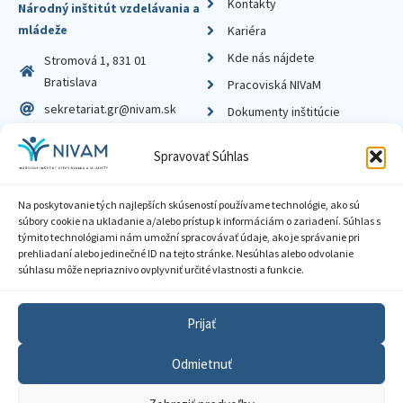
Kontakty
Národný inštitút vzdelávania a
mládeže
Kariéra
Kde nás nájdete
Stromová 1, 831 01
Bratislava
Pracoviská NIVaM
sekretariat.gr@nivam.sk
Dokumenty inštitúcie
IČO: 00164348
Knižnica
Spravovať Súhlas
DIČ: 2020798714
Na poskytovanie tých najlepších skúseností používame technológie, ako sú
súbory cookie na ukladanie a/alebo prístup k informáciám o zariadení. Súhlas s
týmito technológiami nám umožní spracovávať údaje, ako je správanie pri
prehliadaní alebo jedinečné ID na tejto stránke. Nesúhlas alebo odvolanie
Zásady ochrany súkromia
súhlasu môže nepriaznivo ovplyvniť určité vlastnosti a funkcie.
Vyhlásenie o prístupnosti
Prijať
Sprístupnenie informácií
Odmietnuť
Nastavenia cookies