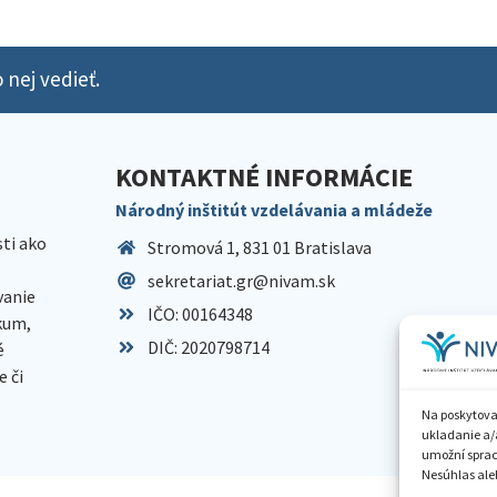
 nej vedieť.
KONTAKTNÉ INFORMÁCIE
Národný inštitút vzdelávania a mládeže
sti ako
Stromová 1, 831 01 Bratislava
sekretariat.gr@nivam.sk
anie
IČO: 00164348
skum,
DIČ: 2020798714
é
 či
Na poskytova
ukladanie a/
umožní spraco
Nesúhlas aleb