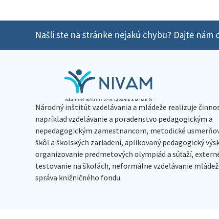
Našli ste na stránke nejakú chybu? Dajte nám o
Národný inštitút vzdelávania a mládeže realizuje činno
napríklad vzdelávanie a poradenstvo pedagogickým a
nepedagogickým zamestnancom, metodické usmerňov
škôl a školských zariadení, aplikovaný pedagogický vý
organizovanie predmetových olympiád a súťaží, extern
testovanie na školách, neformálne vzdelávanie mládeže
správa knižničného fondu.