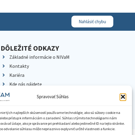
Nahlásiť chybu
DÔLEŽITÉ ODKAZY
Základné informácie o NIVaM
Kontakty
Kariéra
Kde nás nájdete
Pracoviská NIVaM
Spravovať Súhlas
Dokumenty inštitúcie
Knižnica
nie tých najlepších skúseností používame technológie, ako sú súbory cookie na
alebo prístup k informáciám o zariadení. Súhlas s týmito technológiami nám
vávať údaje, ako je správanie pri prehliadaní alebo jedinečné ID na tejto stránke.
o odvolanie súhlasu môže nepriaznivo ovplyvniť určité vlastnosti a funkcie.