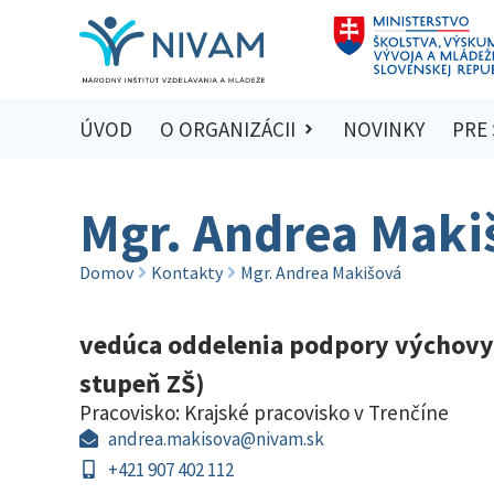
ÚVOD
O ORGANIZÁCII
NOVINKY
PRE
Mgr. Andrea Maki
Domov
Kontakty
Mgr. Andrea Makišová
vedúca oddelenia podpory výchovy a
stupeň ZŠ)
Pracovisko:
Krajské pracovisko v Trenčíne
andrea.makisova@nivam.sk
+421 907 402 112