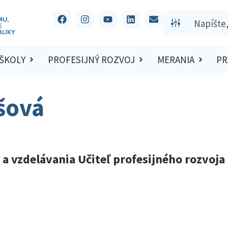
 ŠKOLY
PROFESIJNÝ ROZVOJ
MERANIA
PR
šová
 vzdelávania Učiteľ profesijného rozvoja 