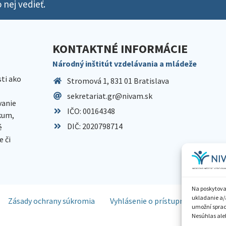
 nej vedieť.
KONTAKTNÉ INFORMÁCIE
Národný inštitút vzdelávania a mládeže
sti ako
Stromová 1, 831 01 Bratislava
sekretariat.gr@nivam.sk
anie
IČO: 00164348
skum,
DIČ: 2020798714
é
 či
Na poskytova
ukladanie a/
Zásady ochrany súkromia
Vyhlásenie o prístupnosti
Spr
umožní spraco
Nesúhlas aleb