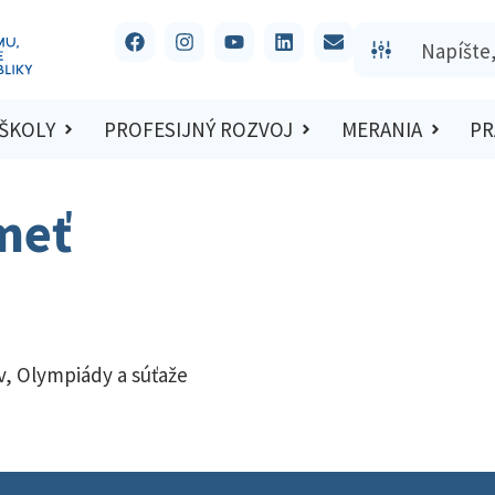
 ŠKOLY
PROFESIJNÝ ROZVOJ
MERANIA
PR
meť
v
,
Olympiády a súťaže