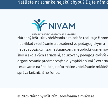
Našli ste na stránke nejakú chybu? Dajte nám o
Národný inštitút vzdelávania a mládeže realizuje činno
napríklad vzdelávanie a poradenstvo pedagogickým a
nepedagogickým zamestnancom, metodické usmerňov
škôl a školských zariadení, aplikovaný pedagogický vý
organizovanie predmetových olympiád a súťaží, extern
testovanie na školách, neformálne vzdelávanie mládeže
správa knižničného fondu.
© 2026 Národný inštitút vzdelávania a mládeže