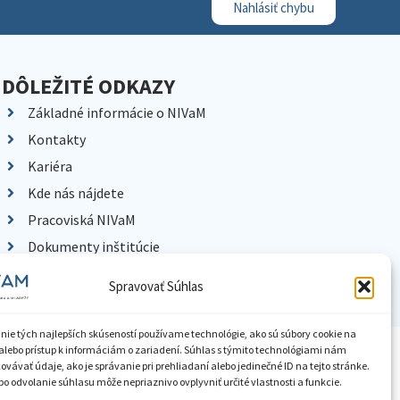
Nahlásiť chybu
DÔLEŽITÉ ODKAZY
Základné informácie o NIVaM
Kontakty
Kariéra
Kde nás nájdete
Pracoviská NIVaM
Dokumenty inštitúcie
Knižnica
Spravovať Súhlas
nie tých najlepších skúseností používame technológie, ako sú súbory cookie na
alebo prístup k informáciám o zariadení. Súhlas s týmito technológiami nám
ístupnenie informácií
Nastavenia cookies
GDPR
vávať údaje, ako je správanie pri prehliadaní alebo jedinečné ID na tejto stránke.
o odvolanie súhlasu môže nepriaznivo ovplyvniť určité vlastnosti a funkcie.