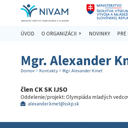
ÚVOD
O ORGANIZÁCII
NOVINKY
PRE
Mgr. Alexander K
Domov
Kontakty
Mgr. Alexander Kmeť
člen CK SK IJSO
Oddelenie/projekt:
Olympiáda mladých vedco
alexander.kmet@sskp.sk