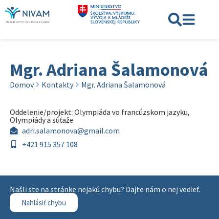
Mgr. Adriana Šalamonová
Domov
Kontakty
Mgr. Adriana Šalamonová
Oddelenie/projekt:
Olympiáda vo francúzskom jazyku
,
Olympiády a súťaže
adri.salamonova@gmail.com
+421 915 357 108
Našli ste na stránke nejakú chybu? Dajte nám o nej vedieť.
Nahlásiť chybu