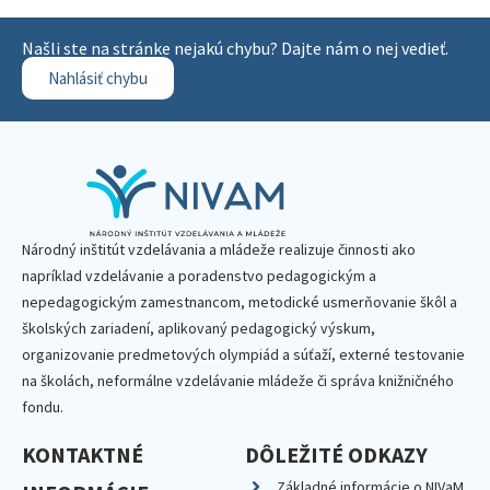
Našli ste na stránke nejakú chybu? Dajte nám o nej vedieť.
Nahlásiť chybu
Národný inštitút vzdelávania a mládeže realizuje činnosti ako
napríklad vzdelávanie a poradenstvo pedagogickým a
nepedagogickým zamestnancom, metodické usmerňovanie škôl a
školských zariadení, aplikovaný pedagogický výskum,
organizovanie predmetových olympiád a súťaží, externé testovanie
na školách, neformálne vzdelávanie mládeže či správa knižničného
fondu.
KONTAKTNÉ
DÔLEŽITÉ ODKAZY
Základné informácie o NIVaM