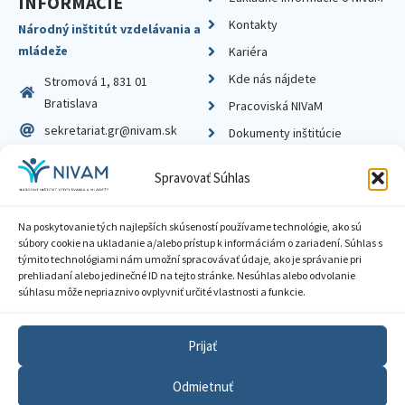
INFORMÁCIE
Kontakty
Národný inštitút vzdelávania a
mládeže
Kariéra
Kde nás nájdete
Stromová 1, 831 01
Bratislava
Pracoviská NIVaM
sekretariat.gr@nivam.sk
Dokumenty inštitúcie
IČO: 00164348
Knižnica
Spravovať Súhlas
DIČ: 2020798714
Na poskytovanie tých najlepších skúseností používame technológie, ako sú
súbory cookie na ukladanie a/alebo prístup k informáciám o zariadení. Súhlas s
týmito technológiami nám umožní spracovávať údaje, ako je správanie pri
prehliadaní alebo jedinečné ID na tejto stránke. Nesúhlas alebo odvolanie
Zásady ochrany súkromia
súhlasu môže nepriaznivo ovplyvniť určité vlastnosti a funkcie.
Vyhlásenie o prístupnosti
Prijať
Sprístupnenie informácií
Odmietnuť
Nastavenia cookies