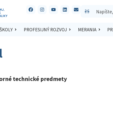
 ŠKOLY
PROFESIJNÝ ROZVOJ
MERANIA
PR
l
dborné technické predmety