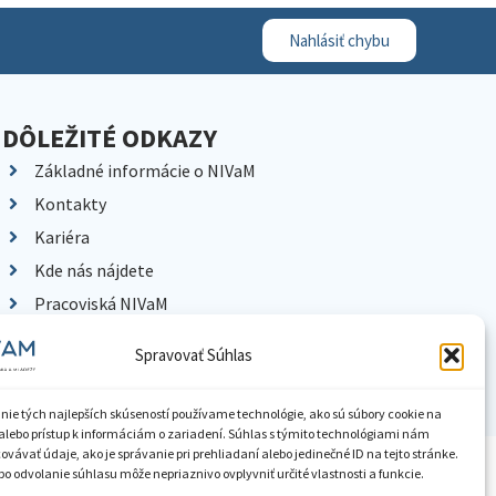
Nahlásiť chybu
DÔLEŽITÉ ODKAZY
Základné informácie o NIVaM
Kontakty
Kariéra
Kde nás nájdete
Pracoviská NIVaM
Dokumenty inštitúcie
Spravovať Súhlas
Knižnica
nie tých najlepších skúseností používame technológie, ako sú súbory cookie na
alebo prístup k informáciám o zariadení. Súhlas s týmito technológiami nám
vávať údaje, ako je správanie pri prehliadaní alebo jedinečné ID na tejto stránke.
ístupnenie informácií
Nastavenia cookies
GDPR
o odvolanie súhlasu môže nepriaznivo ovplyvniť určité vlastnosti a funkcie.