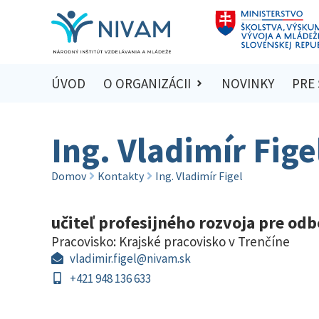
ÚVOD
O ORGANIZÁCII
NOVINKY
PRE
Ing. Vladimír Fige
Domov
Kontakty
Ing. Vladimír Figel
učiteľ profesijného rozvoja pre o
Pracovisko:
Krajské pracovisko v Trenčíne
vladimir.figel@nivam.sk
+421 948 136 633