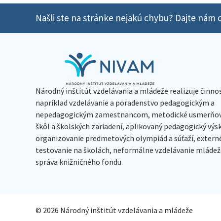
Našli ste na stránke nejakú chybu? Dajte nám o
Národný inštitút vzdelávania a mládeže realizuje činno
napríklad vzdelávanie a poradenstvo pedagogickým a
nepedagogickým zamestnancom, metodické usmerňov
škôl a školských zariadení, aplikovaný pedagogický vý
organizovanie predmetových olympiád a súťaží, extern
testovanie na školách, neformálne vzdelávanie mládeže
správa knižničného fondu.
© 2026 Národný inštitút vzdelávania a mládeže