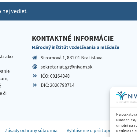
 nej vedieť.
KONTAKTNÉ INFORMÁCIE
Národný inštitút vzdelávania a mládeže
sti ako
Stromová 1, 831 01 Bratislava
sekretariat.gr@nivam.sk
anie
IČO: 00164348
skum,
DIČ: 2020798714
é
 či
Na poskytova
ukladanie a/
umožní spraco
Zásady ochrany súkromia
Vyhlásenie o prístupnosti
Spr
Nesúhlas aleb