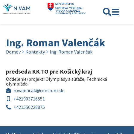
Ing. Roman Valenčák
Domov
Kontakty
Ing. Roman Valenčák
predseda KK TO pre Košický kraj
Oddelenie/projekt:
Olympiády a súťaže
,
Technická
olympiáda
rovalencak@centrum.sk
+421903716551
+421556228875