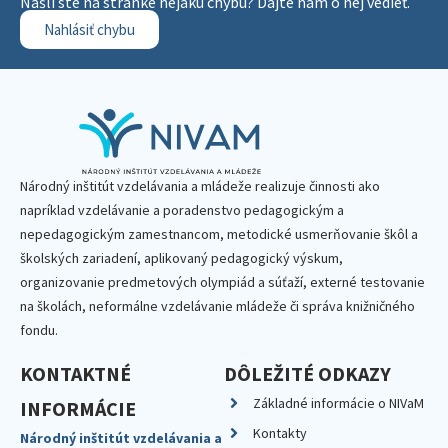
Našli ste na stránke nejakú chybu? Dajte nám o nej vedieť.
Nahlásiť chybu
Národný inštitút vzdelávania a mládeže realizuje činnosti ako
napríklad vzdelávanie a poradenstvo pedagogickým a
nepedagogickým zamestnancom, metodické usmerňovanie škôl a
školských zariadení, aplikovaný pedagogický výskum,
organizovanie predmetových olympiád a súťaží, externé testovanie
na školách, neformálne vzdelávanie mládeže či správa knižničného
fondu.
KONTAKTNÉ
DÔLEŽITÉ ODKAZY
Základné informácie o NIVaM
INFORMÁCIE
Kontakty
Národný inštitút vzdelávania a