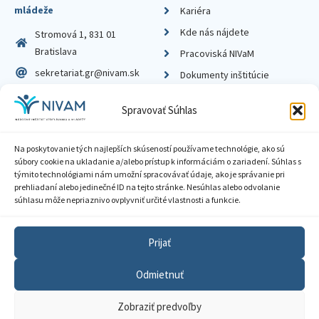
mládeže
Kariéra
Kde nás nájdete
Stromová 1, 831 01
Bratislava
Pracoviská NIVaM
sekretariat.gr@nivam.sk
Dokumenty inštitúcie
IČO: 00164348
Knižnica
Spravovať Súhlas
DIČ: 2020798714
Na poskytovanie tých najlepších skúseností používame technológie, ako sú
súbory cookie na ukladanie a/alebo prístup k informáciám o zariadení. Súhlas s
týmito technológiami nám umožní spracovávať údaje, ako je správanie pri
prehliadaní alebo jedinečné ID na tejto stránke. Nesúhlas alebo odvolanie
Zásady ochrany súkromia
súhlasu môže nepriaznivo ovplyvniť určité vlastnosti a funkcie.
Vyhlásenie o prístupnosti
Prijať
Sprístupnenie informácií
Odmietnuť
Nastavenia cookies
Zobraziť predvoľby
GDPR