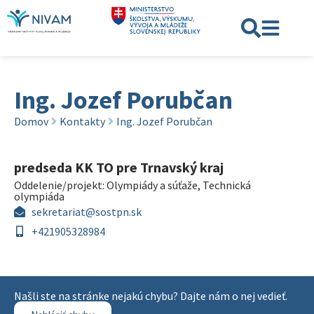
Ing. Jozef Porubčan
Domov
Kontakty
Ing. Jozef Porubčan
predseda KK TO pre Trnavský kraj
Oddelenie/projekt:
Olympiády a súťaže
,
Technická
olympiáda
sekretariat@sostpn.sk
+421905328984
Našli ste na stránke nejakú chybu? Dajte nám o nej vedieť.