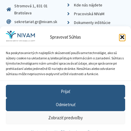
Kde nás nájdete
Stromová 1, 831 01
Bratislava
Pracoviská NIVaM
sekretariat.gr@nivam.sk
Dokumenty inštitúcie
IČO: 00164348
Knižnica
Spravovať Súhlas
DIČ: 2020798714
Na poskytovanie tých najlepších skúseností používame technológie, ako sú
súbory cookie na ukladanie a/alebo prístup k informáciám o zariadení. Súhlas s
týmito technológiami nám umožní spracovávať údaje, ako je správanie pri
prehliadaní alebo jedinečné ID na tejto stránke. Nesúhlas alebo odvolanie
Zásady ochrany súkromia
súhlasu môže nepriaznivo ovplyvniť určité vlastnosti a funkcie.
Vyhlásenie o prístupnosti
Prijať
Sprístupnenie informácií
Odmietnuť
Nastavenia cookies
Zobraziť predvoľby
GDPR