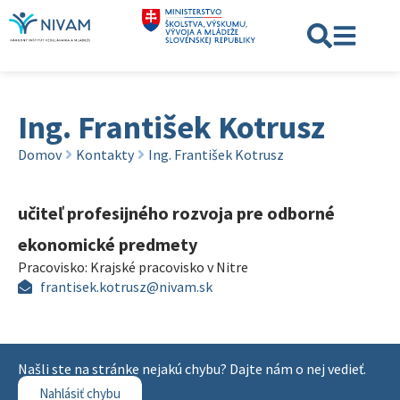
Ing. František Kotrusz
Domov
Kontakty
Ing. František Kotrusz
učiteľ profesijného rozvoja pre odborné
ekonomické predmety
Pracovisko:
Krajské pracovisko v Nitre
frantisek.kotrusz@nivam.sk
Našli ste na stránke nejakú chybu? Dajte nám o nej vedieť.
Nahlásiť chybu