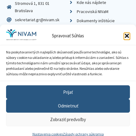
Kde nás nájdete
Stromová 1, 831 01
Bratislava
Pracoviská NIVaM
sekretariat.gr@nivam.sk
Dokumenty inštitúcie
IČO: 00164348
Knižnica
Spravovať Súhlas
DIČ: 2020798714
Na poskytovanie tých najlepších skúseností používame technológie, ako sú
súbory cookie na ukladanie a/alebo prístup k informáciám o zariadení. Súhlas s
týmito technológiami nám umožní spracovávať údaje, ako je správanie pri
prehliadaní alebo jedinečné ID na tejto stránke. Nesúhlas alebo odvolanie
Zásady ochrany súkromia
súhlasu môže nepriaznivo ovplyvniť určité vlastnosti a funkcie.
Vyhlásenie o prístupnosti
Prijať
Sprístupnenie informácií
Odmietnuť
Nastavenia cookies
Zobraziť predvoľby
GDPR
© 2026 Národný inštitút vzdelávania a mládeže
Nastavenia cookies
Zásady ochrany súkromia