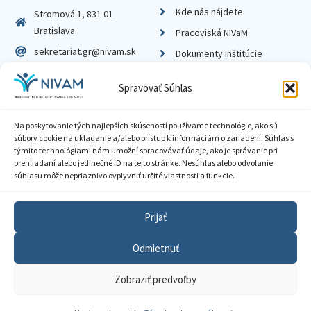
Kde nás nájdete
Stromová 1, 831 01
Bratislava
Pracoviská NIVaM
sekretariat.gr@nivam.sk
Dokumenty inštitúcie
IČO: 00164348
Knižnica
Spravovať Súhlas
DIČ: 2020798714
Na poskytovanie tých najlepších skúseností používame technológie, ako sú
súbory cookie na ukladanie a/alebo prístup k informáciám o zariadení. Súhlas s
týmito technológiami nám umožní spracovávať údaje, ako je správanie pri
prehliadaní alebo jedinečné ID na tejto stránke. Nesúhlas alebo odvolanie
Zásady ochrany súkromia
súhlasu môže nepriaznivo ovplyvniť určité vlastnosti a funkcie.
Vyhlásenie o prístupnosti
Prijať
Sprístupnenie informácií
Odmietnuť
Nastavenia cookies
Zobraziť predvoľby
GDPR