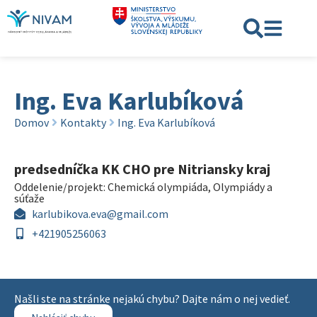
Ing. Eva Karlubíková
Domov
Kontakty
Ing. Eva Karlubíková
predsedníčka KK CHO pre Nitriansky kraj
Oddelenie/projekt:
Chemická olympiáda
,
Olympiády a
súťaže
karlubikova.eva@gmail.com
+421905256063
Našli ste na stránke nejakú chybu? Dajte nám o nej vedieť.