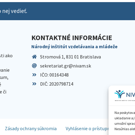
 nej vedieť.
KONTAKTNÉ INFORMÁCIE
Národný inštitút vzdelávania a mládeže
sti ako
Stromová 1, 831 01 Bratislava
sekretariat.gr@nivam.sk
anie
IČO: 00164348
skum,
DIČ: 2020798714
é
 či
Na poskytova
ukladanie a/
umožní spraco
Zásady ochrany súkromia
Vyhlásenie o prístupnosti
Spr
Nesúhlas aleb