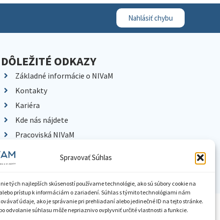
Nahlásiť chybu
DÔLEŽITÉ ODKAZY
Základné informácie o NIVaM
Kontakty
Kariéra
Kde nás nájdete
Pracoviská NIVaM
Dokumenty inštitúcie
Spravovať Súhlas
Knižnica
nie tých najlepších skúseností používame technológie, ako sú súbory cookie na
alebo prístup k informáciám o zariadení. Súhlas s týmito technológiami nám
vávať údaje, ako je správanie pri prehliadaní alebo jedinečné ID na tejto stránke.
ístupnenie informácií
Nastavenia cookies
GDPR
o odvolanie súhlasu môže nepriaznivo ovplyvniť určité vlastnosti a funkcie.