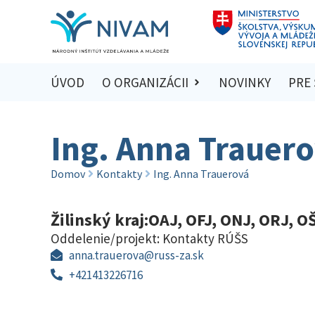
ÚVOD
O ORGANIZÁCII
NOVINKY
PRE
Ing. Anna Trauer
Domov
Kontakty
Ing. Anna Trauerová
Žilinský kraj:OAJ, OFJ, ONJ, ORJ, O
Oddelenie/projekt:
Kontakty RÚŠS
anna.trauerova@russ-za.sk
+421413226716