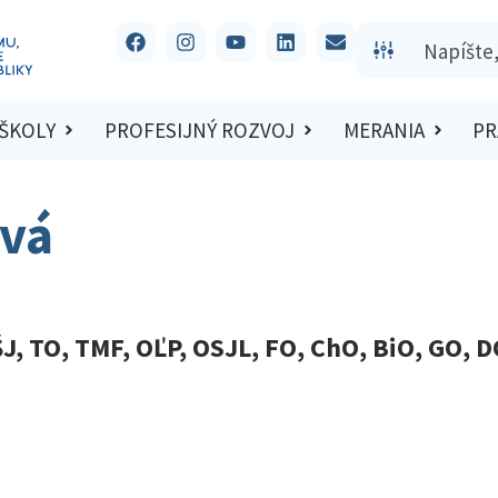
 ŠKOLY
PROFESIJNÝ ROZVOJ
MERANIA
PR
ová
ŠJ, TO, TMF, OĽP, OSJL, FO, ChO, BiO, GO, 