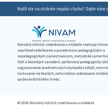
Našli ste na stránke nejakú chybu? Dajte nám o
Národný inštitút vzdelávania a mládeže realizuje činno
napríklad vzdelávanie a poradenstvo pedagogickým a
nepedagogickým zamestnancom, metodické usmerňov
škôl a školských zariadení, aplikovaný pedagogický vý
organizovanie predmetových olympiád a súťaží, extern
testovanie na školách, neformálne vzdelávanie mládeže
správa knižničného fondu.
© 2026 Národný inštitút vzdelávania a mládeže