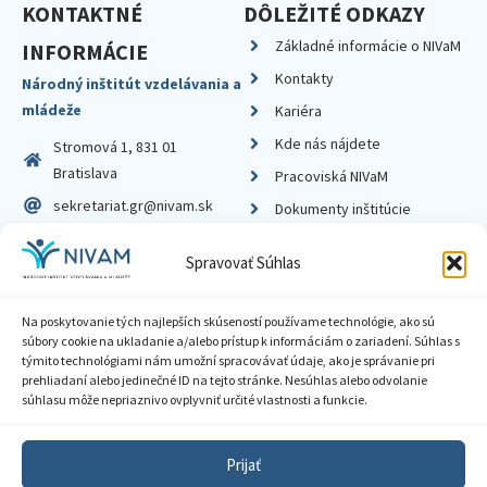
KONTAKTNÉ
DÔLEŽITÉ ODKAZY
Základné informácie o NIVaM
INFORMÁCIE
Kontakty
Národný inštitút vzdelávania a
mládeže
Kariéra
Kde nás nájdete
Stromová 1, 831 01
Bratislava
Pracoviská NIVaM
sekretariat.gr@nivam.sk
Dokumenty inštitúcie
IČO: 00164348
Knižnica
Spravovať Súhlas
DIČ: 2020798714
Na poskytovanie tých najlepších skúseností používame technológie, ako sú
súbory cookie na ukladanie a/alebo prístup k informáciám o zariadení. Súhlas s
týmito technológiami nám umožní spracovávať údaje, ako je správanie pri
prehliadaní alebo jedinečné ID na tejto stránke. Nesúhlas alebo odvolanie
Zásady ochrany súkromia
súhlasu môže nepriaznivo ovplyvniť určité vlastnosti a funkcie.
Vyhlásenie o prístupnosti
Prijať
Sprístupnenie informácií