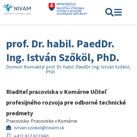
prof. Dr. habil. PaedDr.
Ing. István Szőköl, PhD.
Domov
Kontakty
prof. Dr. habil. PaedDr. Ing. István Szőköl,
PhD.
Riaditeľ pracoviska v Komárne Učiteľ
profesijného rozvoja pre odborné technické
predmety
Pracovisko:
Pracovisko v Komárne
istvan.szokol@nivam.sk
+421 917 912 660