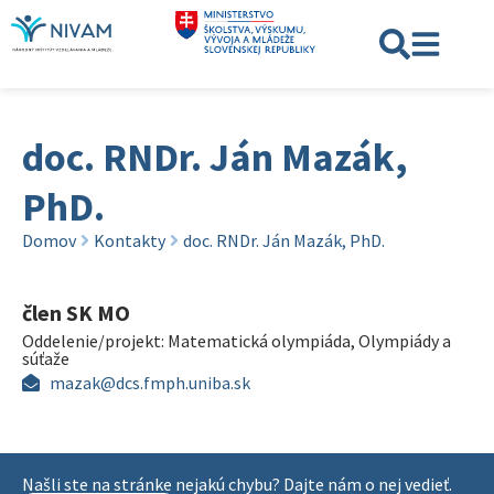
doc. RNDr. Ján Mazák,
PhD.
Domov
Kontakty
doc. RNDr. Ján Mazák, PhD.
člen SK MO
Oddelenie/projekt:
Matematická olympiáda
,
Olympiády a
súťaže
mazak@dcs.fmph.uniba.sk
Našli ste na stránke nejakú chybu? Dajte nám o nej vedieť.