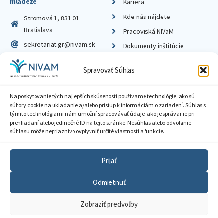
mládeže
Kariéra
Kde nás nájdete
Stromová 1, 831 01
Bratislava
Pracoviská NIVaM
sekretariat.gr@nivam.sk
Dokumenty inštitúcie
IČO: 00164348
Knižnica
Spravovať Súhlas
DIČ: 2020798714
Na poskytovanie tých najlepších skúseností používame technológie, ako sú
súbory cookie na ukladanie a/alebo prístup k informáciám o zariadení. Súhlas s
týmito technológiami nám umožní spracovávať údaje, ako je správanie pri
prehliadaní alebo jedinečné ID na tejto stránke. Nesúhlas alebo odvolanie
Zásady ochrany súkromia
súhlasu môže nepriaznivo ovplyvniť určité vlastnosti a funkcie.
Vyhlásenie o prístupnosti
Prijať
Sprístupnenie informácií
Odmietnuť
Nastavenia cookies
Zobraziť predvoľby
GDPR