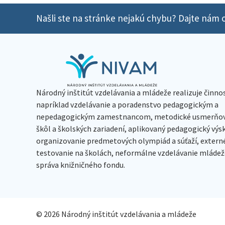
Našli ste na stránke nejakú chybu? Dajte nám o
Národný inštitút vzdelávania a mládeže realizuje činno
napríklad vzdelávanie a poradenstvo pedagogickým a
nepedagogickým zamestnancom, metodické usmerňov
škôl a školských zariadení, aplikovaný pedagogický vý
organizovanie predmetových olympiád a súťaží, extern
testovanie na školách, neformálne vzdelávanie mládeže
správa knižničného fondu.
© 2026 Národný inštitút vzdelávania a mládeže