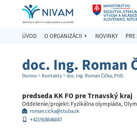
ÚVOD
O ORGANIZÁCII
NOVINKY
PRE
doc. Ing. Roman Č
Domov
Kontakty
doc. Ing. Roman Čička, PhD.
predseda KK FO pre Trnavský kraj
Oddelenie/projekt:
Fyzikálna olympiáda
,
Olym
roman.cicka@stuba.sk
+421918646047