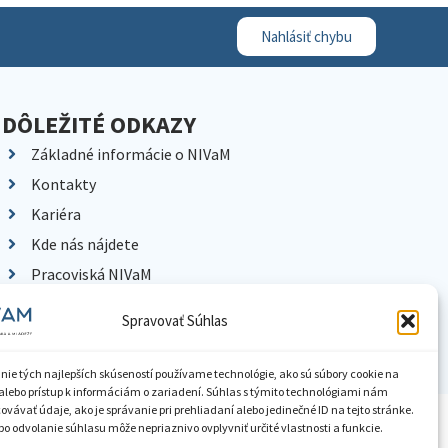
Nahlásiť chybu
DÔLEŽITÉ ODKAZY
Základné informácie o NIVaM
Kontakty
Kariéra
Kde nás nájdete
Pracoviská NIVaM
Dokumenty inštitúcie
Spravovať Súhlas
Knižnica
nie tých najlepších skúseností používame technológie, ako sú súbory cookie na
alebo prístup k informáciám o zariadení. Súhlas s týmito technológiami nám
vávať údaje, ako je správanie pri prehliadaní alebo jedinečné ID na tejto stránke.
ístupnenie informácií
Nastavenia cookies
GDPR
o odvolanie súhlasu môže nepriaznivo ovplyvniť určité vlastnosti a funkcie.