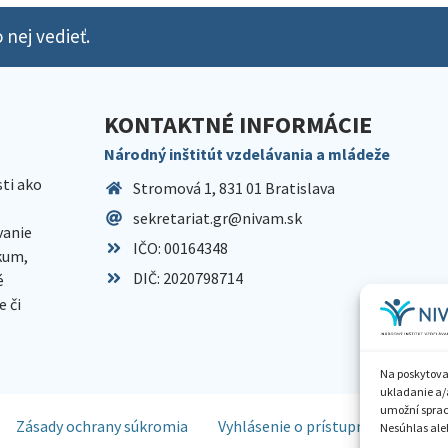
 nej vedieť.
KONTAKTNÉ INFORMÁCIE
Národný inštitút vzdelávania a mládeže
sti ako
Stromová 1, 831 01 Bratislava
sekretariat.gr@nivam.sk
anie
IČO: 00164348
skum,
DIČ: 2020798714
é
 či
Na poskytova
ukladanie a/
umožní spraco
Zásady ochrany súkromia
Vyhlásenie o prístupnosti
Spr
Nesúhlas aleb