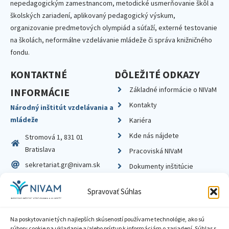
nepedagogickým zamestnancom, metodické usmerňovanie škôl a
školských zariadení, aplikovaný pedagogický výskum,
organizovanie predmetových olympiád a súťaží, externé testovanie
na školách, neformálne vzdelávanie mládeže či správa knižničného
fondu.
KONTAKTNÉ
DÔLEŽITÉ ODKAZY
Základné informácie o NIVaM
INFORMÁCIE
Kontakty
Národný inštitút vzdelávania a
mládeže
Kariéra
Kde nás nájdete
Stromová 1, 831 01
Bratislava
Pracoviská NIVaM
sekretariat.gr@nivam.sk
Dokumenty inštitúcie
IČO: 00164348
Knižnica
Spravovať Súhlas
DIČ: 2020798714
Na poskytovanie tých najlepších skúseností používame technológie, ako sú
súbory cookie na ukladanie a/alebo prístup k informáciám o zariadení. Súhlas s