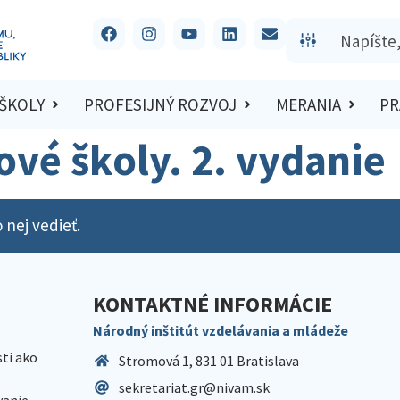
 ŠKOLY
PROFESIJNÝ ROZVOJ
MERANIA
PR
vé školy. 2. vydanie
 nej vedieť.
KONTAKTNÉ INFORMÁCIE
Národný inštitút vzdelávania a mládeže
sti ako
Stromová 1, 831 01 Bratislava
sekretariat.gr@nivam.sk
anie