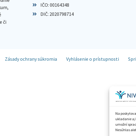
IČO: 00164348
skum,
DIČ: 2020798714
é
 či
Zásady ochrany súkromia
Vyhlásenie o prístupnosti
Spr
Na poskytova
ukladanie a/
umožní spraco
Nesúhlas aleb