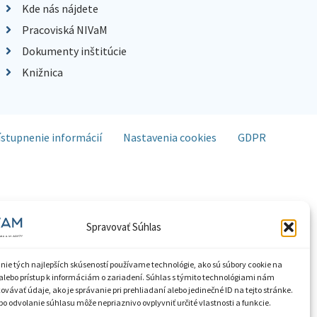
Kde nás nájdete
Pracoviská NIVaM
Dokumenty inštitúcie
Knižnica
ístupnenie informácií
Nastavenia cookies
GDPR
Spravovať Súhlas
nie tých najlepších skúseností používame technológie, ako sú súbory cookie na
alebo prístup k informáciám o zariadení. Súhlas s týmito technológiami nám
vávať údaje, ako je správanie pri prehliadaní alebo jedinečné ID na tejto stránke.
o odvolanie súhlasu môže nepriaznivo ovplyvniť určité vlastnosti a funkcie.