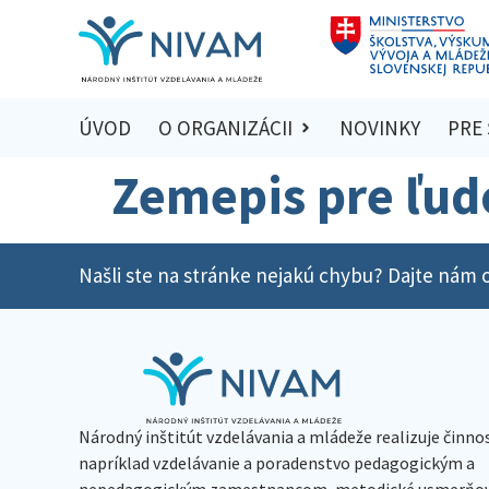
ÚVOD
O ORGANIZÁCII
NOVINKY
PRE
Zemepis pre ľudo
Našli ste na stránke nejakú chybu? Dajte nám o
Národný inštitút vzdelávania a mládeže realizuje činno
napríklad vzdelávanie a poradenstvo pedagogickým a
nepedagogickým zamestnancom, metodické usmerňov