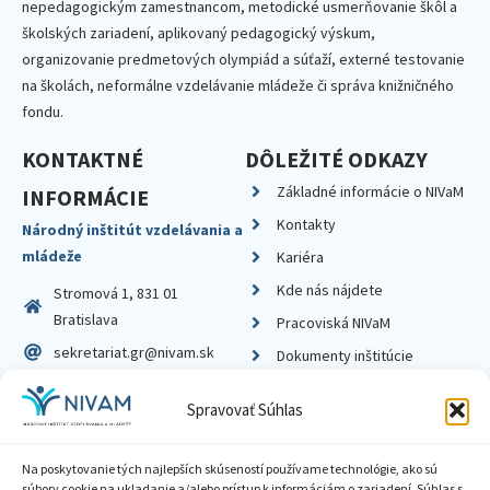
nepedagogickým zamestnancom, metodické usmerňovanie škôl a
školských zariadení, aplikovaný pedagogický výskum,
organizovanie predmetových olympiád a súťaží, externé testovanie
na školách, neformálne vzdelávanie mládeže či správa knižničného
fondu.
KONTAKTNÉ
DÔLEŽITÉ ODKAZY
Základné informácie o NIVaM
INFORMÁCIE
Kontakty
Národný inštitút vzdelávania a
mládeže
Kariéra
Kde nás nájdete
Stromová 1, 831 01
Bratislava
Pracoviská NIVaM
sekretariat.gr@nivam.sk
Dokumenty inštitúcie
IČO: 00164348
Knižnica
Spravovať Súhlas
DIČ: 2020798714
Na poskytovanie tých najlepších skúseností používame technológie, ako sú
súbory cookie na ukladanie a/alebo prístup k informáciám o zariadení. Súhlas s