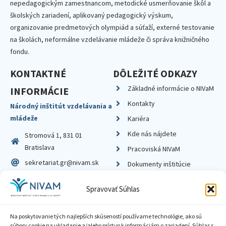
nepedagogickým zamestnancom, metodické usmerňovanie škôl a
školských zariadení, aplikovaný pedagogický výskum,
organizovanie predmetových olympiád a súťaží, externé testovanie
na školách, neformálne vzdelávanie mládeže či správa knižničného
fondu.
KONTAKTNÉ
DÔLEŽITÉ ODKAZY
Základné informácie o NIVaM
INFORMÁCIE
Kontakty
Národný inštitút vzdelávania a
mládeže
Kariéra
Kde nás nájdete
Stromová 1, 831 01
Bratislava
Pracoviská NIVaM
sekretariat.gr@nivam.sk
Dokumenty inštitúcie
IČO: 00164348
Knižnica
Spravovať Súhlas
DIČ: 2020798714
Na poskytovanie tých najlepších skúseností používame technológie, ako sú
súbory cookie na ukladanie a/alebo prístup k informáciám o zariadení. Súhlas s