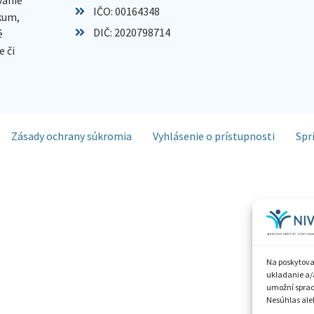
IČO: 00164348
skum,
DIČ: 2020798714
é
 či
Zásady ochrany súkromia
Vyhlásenie o prístupnosti
Spr
Na poskytova
ukladanie a/
umožní spraco
Nesúhlas aleb