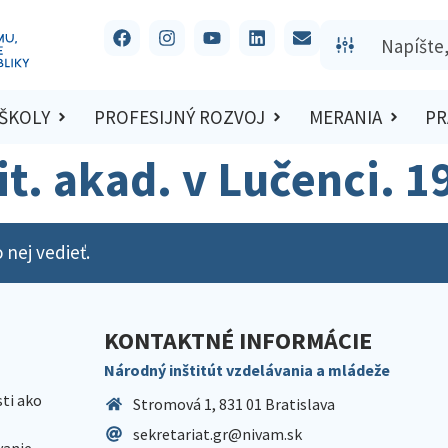
 ŠKOLY
PROFESIJNÝ ROZVOJ
MERANIA
PR
čit. akad. v Lučenci. 
 nej vedieť.
KONTAKTNÉ INFORMÁCIE
Národný inštitút vzdelávania a mládeže
sti ako
Stromová 1, 831 01 Bratislava
sekretariat.gr@nivam.sk
anie