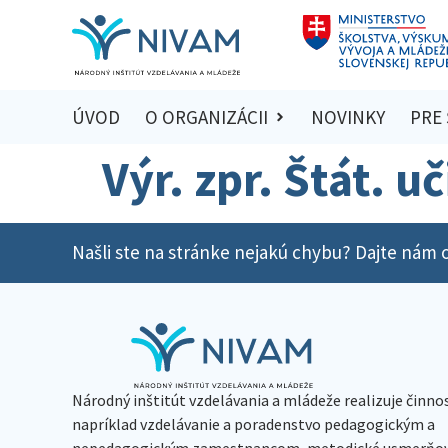
ÚVOD
O ORGANIZÁCII
NOVINKY
PRE
Výr. zpr. Štát. u
Našli ste na stránke nejakú chybu? Dajte nám o
Národný inštitút vzdelávania a mládeže realizuje činno
napríklad vzdelávanie a poradenstvo pedagogickým a
nepedagogickým zamestnancom, metodické usmerňov