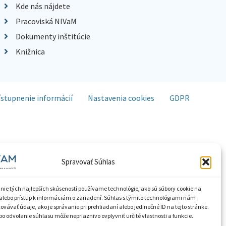
Kde nás nájdete
Pracoviská NIVaM
Dokumenty inštitúcie
Knižnica
ístupnenie informácií
Nastavenia cookies
GDPR
Spravovať Súhlas
nie tých najlepších skúseností používame technológie, ako sú súbory cookie na
alebo prístup k informáciám o zariadení. Súhlas s týmito technológiami nám
vávať údaje, ako je správanie pri prehliadaní alebo jedinečné ID na tejto stránke.
o odvolanie súhlasu môže nepriaznivo ovplyvniť určité vlastnosti a funkcie.