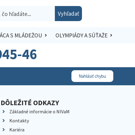
Vyhľadať
ÁCA S MLÁDEŽOU
OLYMPIÁDY A SÚŤAŽE
1945-46
Nahlásiť chybu
DÔLEŽITÉ ODKAZY
Základné informácie o NIVaM
Kontakty
Kariéra