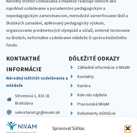
Národný inštitút vzdelávania a mládeže realizuje činnosti ako
napríklad vzdelávanie a poradenstvo pedagogickým a
nepedagogickým zamestnancom, metodické usmerňovanie škôl a
školských zariadení, aplikovaný pedagogický výskum,
organizovanie predmetových olympiád a súťaží, externé testovanie
na školách, neformálne vzdelávanie mládeže či správa knižničného
fondu.
KONTAKTNÉ
DÔLEŽITÉ ODKAZY
Základné informácie o NIVaM
INFORMÁCIE
Kontakty
Národný inštitút vzdelávania a
mládeže
Kariéra
Kde nás nájdete
Stromová 1, 831 01
Bratislava
Pracoviská NIVaM
sekretariat.gr@nivam.sk
Dokumenty inštitúcie
IČO: 00164348
Knižnica
Spravovať Súhlas
DIČ: 2020798714