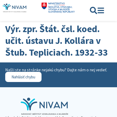
Výr. zpr. Štát. čsl. koed.
učit. ústavu J. Kollára v
Štub. Tepliciach. 1932-33
Našli ste na stránke nejakú chybu? Dajte nám o nej vedieť.
Nahlásiť chybu