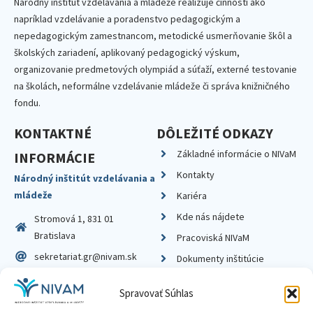
Národný inštitút vzdelávania a mládeže realizuje činnosti ako
napríklad vzdelávanie a poradenstvo pedagogickým a
nepedagogickým zamestnancom, metodické usmerňovanie škôl a
školských zariadení, aplikovaný pedagogický výskum,
organizovanie predmetových olympiád a súťaží, externé testovanie
na školách, neformálne vzdelávanie mládeže či správa knižničného
fondu.
KONTAKTNÉ
DÔLEŽITÉ ODKAZY
Základné informácie o NIVaM
INFORMÁCIE
Kontakty
Národný inštitút vzdelávania a
mládeže
Kariéra
Kde nás nájdete
Stromová 1, 831 01
Bratislava
Pracoviská NIVaM
sekretariat.gr@nivam.sk
Dokumenty inštitúcie
IČO: 00164348
Knižnica
Spravovať Súhlas
DIČ: 2020798714