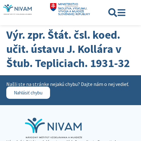
Výr. zpr. Štát. čsl. koed.
učit. ústavu J. Kollára v
Štub. Tepliciach. 1931-32
Našli ste na stránke nejakú chybu? Dajte nám o nej vedieť.
Nahlásiť chybu