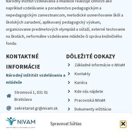
Národný inštitút vzdelávania a mládeže realizuje činnosti ako
napríklad vzdelávanie a poradenstvo pedagogickým a
nepedagogickým zamestnancom, metodické usmerňovanie škôl a
školských zariadení, aplikovaný pedagogický výskum,
organizovanie predmetových olympiád a súťaží, externé testovanie
na školách, neformálne vzdelávanie mládeže či správa knižničného
fondu.
KONTAKTNÉ
DÔLEŽITÉ ODKAZY
Základné informácie o NIVaM
INFORMÁCIE
Kontakty
Národný inštitút vzdelávania a
mládeže
Kariéra
Kde nás nájdete
Stromová 1, 831 01
Bratislava
Pracoviská NIVaM
sekretariat.gr@nivam.sk
Dokumenty inštitúcie
IČO: 00164348
Knižnica
Spravovať Súhlas
DIČ: 2020798714