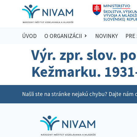
ÚVOD
O ORGANIZÁCII
NOVINKY
PRE
Výr. zpr. slov. po
Kežmarku. 1931
Našli ste na stránke nejakú chybu? Dajte nám o