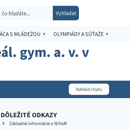
Vyhľadať
ÁCA S MLÁDEŽOU
OLYMPIÁDY A SÚŤAŽE
eál. gym. a. v. v
Nahlásiť chybu
DÔLEŽITÉ ODKAZY
Základné informácie o NIVaM