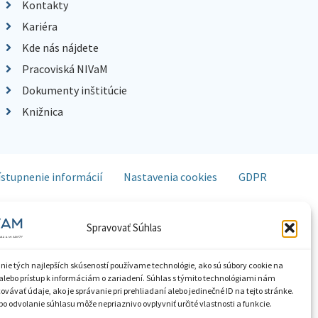
Kontakty
Kariéra
Kde nás nájdete
Pracoviská NIVaM
Dokumenty inštitúcie
Knižnica
ístupnenie informácií
Nastavenia cookies
GDPR
Spravovať Súhlas
nie tých najlepších skúseností používame technológie, ako sú súbory cookie na
alebo prístup k informáciám o zariadení. Súhlas s týmito technológiami nám
vávať údaje, ako je správanie pri prehliadaní alebo jedinečné ID na tejto stránke.
o odvolanie súhlasu môže nepriaznivo ovplyvniť určité vlastnosti a funkcie.