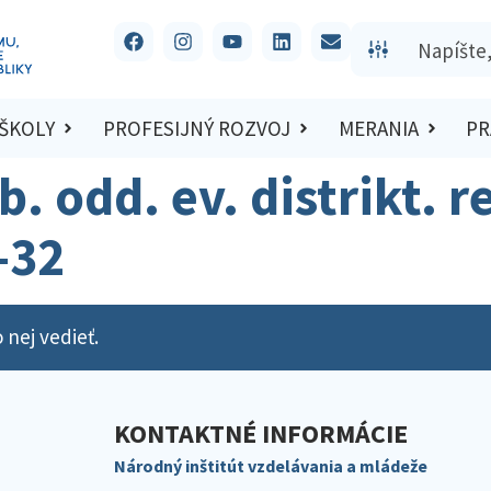
 ŠKOLY
PROFESIJNÝ ROZVOJ
MERANIA
PR
b. odd. ev. distrikt. r
-32
 nej vedieť.
KONTAKTNÉ INFORMÁCIE
Národný inštitút vzdelávania a mládeže