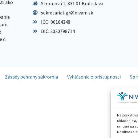
sti ako
Stromová 1, 831 01 Bratislava
sekretariat.gr@nivam.sk
anie
IČO: 00164348
skum,
DIČ: 2020798714
é
 či
Zásady ochrany súkromia
Vyhlásenie o prístupnosti
Spr
Na poskytova
ukladanie a/
umožní spraco
Nesúhlas aleb