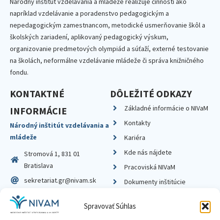
Národný inštitút vzdelávania a mládeže realizuje činnosti ako
napríklad vzdelávanie a poradenstvo pedagogickým a
nepedagogickým zamestnancom, metodické usmerňovanie škôl a
školských zariadení, aplikovaný pedagogický výskum,
organizovanie predmetových olympiád a súťaží, externé testovanie
na školách, neformálne vzdelávanie mládeže či správa knižničného
fondu.
KONTAKTNÉ
DÔLEŽITÉ ODKAZY
Základné informácie o NIVaM
INFORMÁCIE
Kontakty
Národný inštitút vzdelávania a
mládeže
Kariéra
Kde nás nájdete
Stromová 1, 831 01
Bratislava
Pracoviská NIVaM
sekretariat.gr@nivam.sk
Dokumenty inštitúcie
IČO: 00164348
Knižnica
Spravovať Súhlas
DIČ: 2020798714