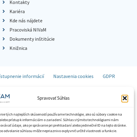
Kontakty
Kariéra
Kde nás nájdete
Pracoviská NIVaM
Dokumenty inštitúcie
Knižnica
ístupnenie informácií
Nastavenia cookies
GDPR
Spravovať Súhlas
nie tých najlepších skúseností používame technológie, ako sú súbory cookie na
alebo prístup k informáciám o zariadení. Súhlas s týmito technológiami nám
vávať údaje, ako je správanie pri prehliadaní alebo jedinečné ID na tejto stránke.
o odvolanie súhlasu môže nepriaznivo ovplyvniť určité vlastnosti a funkcie.