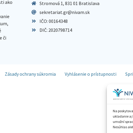
sti ako
Stromová 1, 831 01 Bratislava
sekretariat.gr@nivam.sk
anie
IČO: 00164348
skum,
DIČ: 2020798714
é
 či
Zásady ochrany súkromia
Vyhlásenie o prístupnosti
Spr
Na poskytova
ukladanie a/
umožní spraco
Nesúhlas aleb