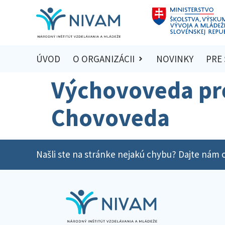
ÚVOD
O ORGANIZÁCII
NOVINKY
PRE
Výchovoveda pre 
Chovoveda
Našli ste na stránke nejakú chybu? Dajte nám o