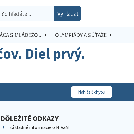
Vyhľadať
ÁCA S MLÁDEŽOU
OLYMPIÁDY A SÚŤAŽE
ov. Diel prvý.
Nahlásiť chybu
DÔLEŽITÉ ODKAZY
Základné informácie o NIVaM