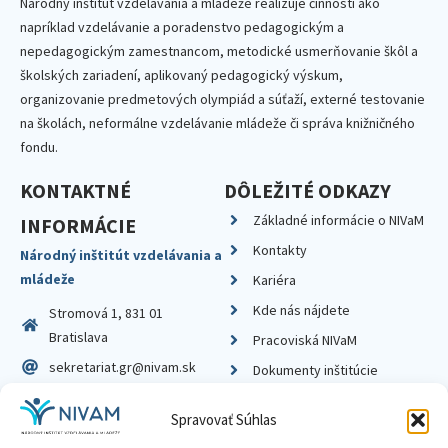
Národný inštitút vzdelávania a mládeže realizuje činnosti ako
napríklad vzdelávanie a poradenstvo pedagogickým a
nepedagogickým zamestnancom, metodické usmerňovanie škôl a
školských zariadení, aplikovaný pedagogický výskum,
organizovanie predmetových olympiád a súťaží, externé testovanie
na školách, neformálne vzdelávanie mládeže či správa knižničného
fondu.
KONTAKTNÉ
DÔLEŽITÉ ODKAZY
Základné informácie o NIVaM
INFORMÁCIE
Kontakty
Národný inštitút vzdelávania a
mládeže
Kariéra
Kde nás nájdete
Stromová 1, 831 01
Bratislava
Pracoviská NIVaM
sekretariat.gr@nivam.sk
Dokumenty inštitúcie
IČO: 00164348
Knižnica
Spravovať Súhlas
DIČ: 2020798714