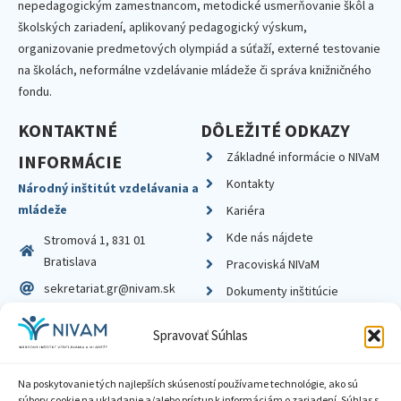
nepedagogickým zamestnancom, metodické usmerňovanie škôl a
školských zariadení, aplikovaný pedagogický výskum,
organizovanie predmetových olympiád a súťaží, externé testovanie
na školách, neformálne vzdelávanie mládeže či správa knižničného
fondu.
KONTAKTNÉ
DÔLEŽITÉ ODKAZY
Základné informácie o NIVaM
INFORMÁCIE
Kontakty
Národný inštitút vzdelávania a
mládeže
Kariéra
Kde nás nájdete
Stromová 1, 831 01
Bratislava
Pracoviská NIVaM
sekretariat.gr@nivam.sk
Dokumenty inštitúcie
IČO: 00164348
Knižnica
Spravovať Súhlas
DIČ: 2020798714
Na poskytovanie tých najlepších skúseností používame technológie, ako sú
súbory cookie na ukladanie a/alebo prístup k informáciám o zariadení. Súhlas s