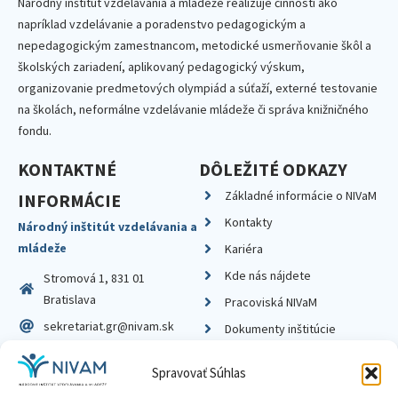
Národný inštitút vzdelávania a mládeže realizuje činnosti ako
napríklad vzdelávanie a poradenstvo pedagogickým a
nepedagogickým zamestnancom, metodické usmerňovanie škôl a
školských zariadení, aplikovaný pedagogický výskum,
organizovanie predmetových olympiád a súťaží, externé testovanie
na školách, neformálne vzdelávanie mládeže či správa knižničného
fondu.
KONTAKTNÉ
DÔLEŽITÉ ODKAZY
Základné informácie o NIVaM
INFORMÁCIE
Kontakty
Národný inštitút vzdelávania a
mládeže
Kariéra
Kde nás nájdete
Stromová 1, 831 01
Bratislava
Pracoviská NIVaM
sekretariat.gr@nivam.sk
Dokumenty inštitúcie
IČO: 00164348
Knižnica
Spravovať Súhlas
DIČ: 2020798714