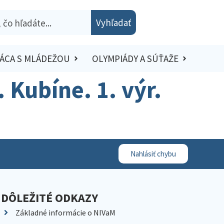
Vyhľadať
ÁCA S MLÁDEŽOU
OLYMPIÁDY A SÚŤAŽE
 Kubíne. 1. výr.
Nahlásiť chybu
DÔLEŽITÉ ODKAZY
Základné informácie o NIVaM