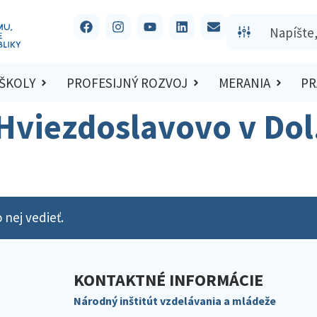
 ŠKOLY
PROFESIJNÝ ROZVOJ
MERANIA
PR
 Hviezdoslavovo v Dol.
 nej vedieť.
KONTAKTNÉ INFORMÁCIE
Národný inštitút vzdelávania a mládeže