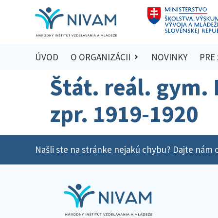
ÚVOD
O ORGANIZÁCII
NOVINKY
PRE
Štát. reál. gym.
zpr. 1919-1920
Našli ste na stránke nejakú chybu? Dajte nám o