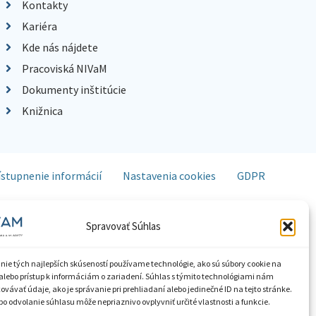
Kontakty
Kariéra
Kde nás nájdete
Pracoviská NIVaM
Dokumenty inštitúcie
Knižnica
ístupnenie informácií
Nastavenia cookies
GDPR
Spravovať Súhlas
nie tých najlepších skúseností používame technológie, ako sú súbory cookie na
alebo prístup k informáciám o zariadení. Súhlas s týmito technológiami nám
vávať údaje, ako je správanie pri prehliadaní alebo jedinečné ID na tejto stránke.
o odvolanie súhlasu môže nepriaznivo ovplyvniť určité vlastnosti a funkcie.