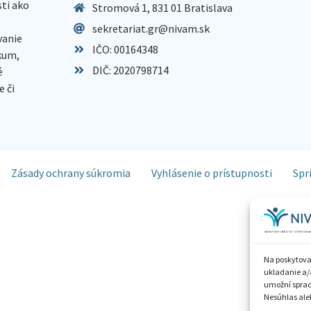
sti ako
Stromová 1, 831 01 Bratislava
sekretariat.gr@nivam.sk
anie
IČO: 00164348
skum,
DIČ: 2020798714
é
 či
Zásady ochrany súkromia
Vyhlásenie o prístupnosti
Spr
Na poskytova
ukladanie a/
umožní spraco
Nesúhlas aleb