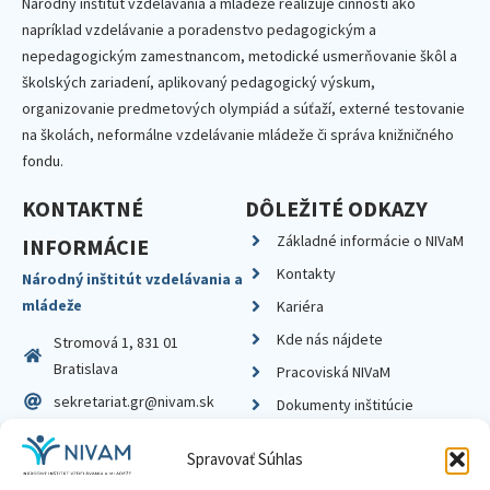
Národný inštitút vzdelávania a mládeže realizuje činnosti ako
napríklad vzdelávanie a poradenstvo pedagogickým a
nepedagogickým zamestnancom, metodické usmerňovanie škôl a
školských zariadení, aplikovaný pedagogický výskum,
organizovanie predmetových olympiád a súťaží, externé testovanie
na školách, neformálne vzdelávanie mládeže či správa knižničného
fondu.
KONTAKTNÉ
DÔLEŽITÉ ODKAZY
Základné informácie o NIVaM
INFORMÁCIE
Kontakty
Národný inštitút vzdelávania a
mládeže
Kariéra
Kde nás nájdete
Stromová 1, 831 01
Bratislava
Pracoviská NIVaM
sekretariat.gr@nivam.sk
Dokumenty inštitúcie
IČO: 00164348
Knižnica
Spravovať Súhlas
DIČ: 2020798714