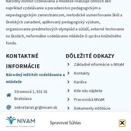
Národný inštitút vzdelávania a mládeže realizuje činnosti ako
napríklad vzdelávanie a poradenstvo pedagogickým a
nepedagogickým zamestnancom, metodické usmerňovanie škôl a
školských zariadení, aplikovaný pedagogický výskum,
organizovanie predmetových olympiád a súťaží, externé testovanie
na školách, neformálne vzdelávanie mládeže či správa knižničného
fondu.
KONTAKTNÉ
DÔLEŽITÉ ODKAZY
Základné informácie o NIVaM
INFORMÁCIE
Kontakty
Národný inštitút vzdelávania a
mládeže
Kariéra
Kde nás nájdete
Stromová 1, 831 01
Bratislava
Pracoviská NIVaM
sekretariat.gr@nivam.sk
Dokumenty inštitúcie
IČO: 00164348
Knižnica
Spravovať Súhlas
DIČ: 2020798714