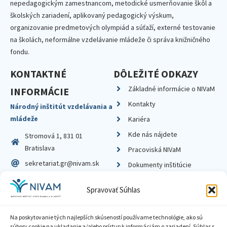
nepedagogickým zamestnancom, metodické usmerňovanie škôl a
školských zariadení, aplikovaný pedagogický výskum,
organizovanie predmetových olympiád a súťaží, externé testovanie
na školách, neformálne vzdelávanie mládeže či správa knižničného
fondu.
KONTAKTNÉ
DÔLEŽITÉ ODKAZY
Základné informácie o NIVaM
INFORMÁCIE
Kontakty
Národný inštitút vzdelávania a
mládeže
Kariéra
Kde nás nájdete
Stromová 1, 831 01
Bratislava
Pracoviská NIVaM
sekretariat.gr@nivam.sk
Dokumenty inštitúcie
IČO: 00164348
Knižnica
Spravovať Súhlas
DIČ: 2020798714
Na poskytovanie tých najlepších skúseností používame technológie, ako sú
súbory cookie na ukladanie a/alebo prístup k informáciám o zariadení. Súhlas s