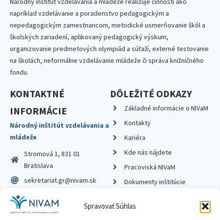
Národný inštitút vzdelávania a mládeže realizuje činnosti ako
napríklad vzdelávanie a poradenstvo pedagogickým a
nepedagogickým zamestnancom, metodické usmerňovanie škôl a
školských zariadení, aplikovaný pedagogický výskum,
organizovanie predmetových olympiád a súťaží, externé testovanie
na školách, neformálne vzdelávanie mládeže či správa knižničného
fondu.
KONTAKTNÉ
DÔLEŽITÉ ODKAZY
Základné informácie o NIVaM
INFORMÁCIE
Kontakty
Národný inštitút vzdelávania a
mládeže
Kariéra
Kde nás nájdete
Stromová 1, 831 01
Bratislava
Pracoviská NIVaM
sekretariat.gr@nivam.sk
Dokumenty inštitúcie
IČO: 00164348
Knižnica
Spravovať Súhlas
DIČ: 2020798714