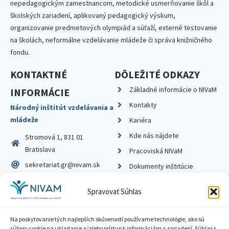
nepedagogickým zamestnancom, metodické usmerňovanie škôl a
školských zariadení, aplikovaný pedagogický výskum,
organizovanie predmetových olympiád a súťaží, externé testovanie
na školách, neformálne vzdelávanie mládeže či správa knižničného
fondu.
KONTAKTNÉ
DÔLEŽITÉ ODKAZY
Základné informácie o NIVaM
INFORMÁCIE
Kontakty
Národný inštitút vzdelávania a
mládeže
Kariéra
Kde nás nájdete
Stromová 1, 831 01
Bratislava
Pracoviská NIVaM
sekretariat.gr@nivam.sk
Dokumenty inštitúcie
IČO: 00164348
Knižnica
Spravovať Súhlas
DIČ: 2020798714
Na poskytovanie tých najlepších skúseností používame technológie, ako sú
súbory cookie na ukladanie a/alebo prístup k informáciám o zariadení. Súhlas s