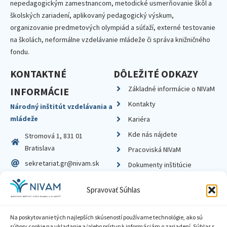
nepedagogickým zamestnancom, metodické usmerňovanie škôl a
školských zariadení, aplikovaný pedagogický výskum,
organizovanie predmetových olympiád a súťaží, externé testovanie
na školách, neformálne vzdelávanie mládeže či správa knižničného
fondu.
KONTAKTNÉ
DÔLEŽITÉ ODKAZY
Základné informácie o NIVaM
INFORMÁCIE
Kontakty
Národný inštitút vzdelávania a
mládeže
Kariéra
Kde nás nájdete
Stromová 1, 831 01
Bratislava
Pracoviská NIVaM
sekretariat.gr@nivam.sk
Dokumenty inštitúcie
IČO: 00164348
Knižnica
Spravovať Súhlas
DIČ: 2020798714
Na poskytovanie tých najlepších skúseností používame technológie, ako sú
súbory cookie na ukladanie a/alebo prístup k informáciám o zariadení. Súhlas s