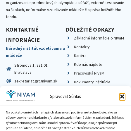
organizovanie predmetových olympiád a súťaží, externé testovanie
na školách, neformálne vzdelávanie mládeže či správa knižničného
fondu.
KONTAKTNÉ
DÔLEŽITÉ ODKAZY
Základné informácie o NIVaM
INFORMÁCIE
Kontakty
Národný inštitút vzdelávania a
mládeže
Kariéra
Kde nás nájdete
Stromová 1, 831 01
Bratislava
Pracoviská NIVaM
sekretariat.gr@nivam.sk
Dokumenty inštitúcie
IČO: 00164348
Knižnica
Spravovať Súhlas
DIČ: 2020798714
Na poskytovanie tých najlepších skúseností používame technológie, ako sú
súbory cookie na ukladanie a/alebo prístup k informáciám o zariadení. Súhlas s
týmito technológiami nám umožní spracovávať údaje, ako je správanie pri
prehliadaní alebo jedinečné ID na tejto stránke. Nesúhlas alebo odvolanie
Zásady ochrany súkromia