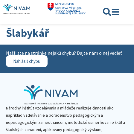
Šlabykář
Našli ste na stránke nejakú chybu? Dajte nám o nej vedieť.
Nahlásiť chybu
Národný inštitút vzdelávania a mládeže realizuje činnosti ako
napríklad vzdelávanie a poradenstvo pedagogickým a
nepedagogickým zamestnancom, metodické usmerňovanie škôl a
školských zariadení, aplikovaný pedagogický výskum,