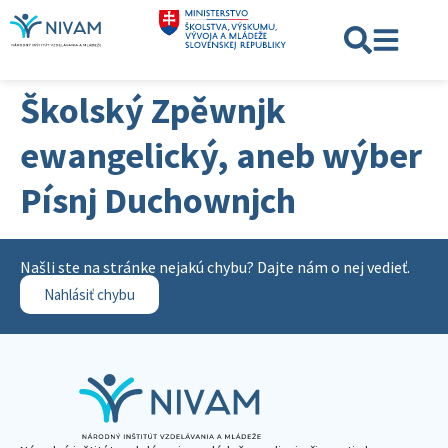
Školský Zpěwnjk
ewangelický, aneb wýber
Písnj Duchownjch
Našli ste na stránke nejakú chybu? Dajte nám o nej vedieť.
Nahlásiť chybu