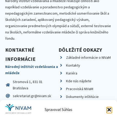
Národný inštitút vzdelávania a mládeže realizuje činnosti ako
napríklad vzdelávanie a poradenstvo pedagogickým a
nepedagogickým zamestnancom, metodické usmerňovanie škôl a
školských zariadení, aplikovaný pedagogický výskum,
organizovanie predmetových olympiád a súťaží, externé testovanie
na školách, neformálne vzdelávanie mládeže či správa knižničného
fondu.
KONTAKTNÉ
DÔLEŽITÉ ODKAZY
Základné informácie o NIVaM
INFORMÁCIE
Kontakty
Národný inštitút vzdelávania a
mládeže
Kariéra
Kde nás nájdete
Stromová 1, 831 01
Bratislava
Pracoviská NIVaM
sekretariat.gr@nivam.sk
Dokumenty inštitúcie
IČO: 00164348
Knižnica
Spravovať Súhlas
DIČ: 2020798714