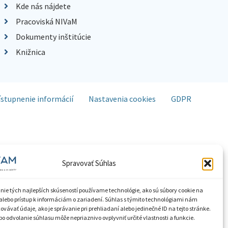
Kde nás nájdete
Pracoviská NIVaM
Dokumenty inštitúcie
Knižnica
ístupnenie informácií
Nastavenia cookies
GDPR
Spravovať Súhlas
nie tých najlepších skúseností používame technológie, ako sú súbory cookie na
alebo prístup k informáciám o zariadení. Súhlas s týmito technológiami nám
vávať údaje, ako je správanie pri prehliadaní alebo jedinečné ID na tejto stránke.
o odvolanie súhlasu môže nepriaznivo ovplyvniť určité vlastnosti a funkcie.