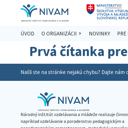
ÚVOD
O ORGANIZÁCII
NOVINKY
PRE
Prvá čítanka pre
Našli ste na stránke nejakú chybu? Dajte nám o
Národný inštitút vzdelávania a mládeže realizuje činno
napríklad vzdelávanie a poradenstvo pedagogickým a
nepedagogickým zamestnancom, metodické usmerňov