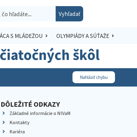
Vyhľadať
ÁCA S MLÁDEŽOU
OLYMPIÁDY A SÚŤAŽE
očiatočných škôl
Nahlásiť chybu
DÔLEŽITÉ ODKAZY
Základné informácie o NIVaM
Kontakty
Kariéra