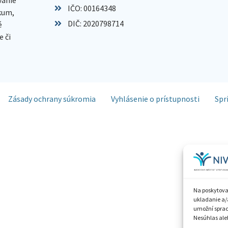
IČO: 00164348
skum,
DIČ: 2020798714
é
 či
Zásady ochrany súkromia
Vyhlásenie o prístupnosti
Spr
Na poskytova
ukladanie a/
umožní spraco
Nesúhlas aleb