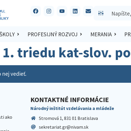
 ŠKOLY
PROFESIJNÝ ROZVOJ
MERANIA
PR
 1. triedu kat-slov. p
 nej vedieť.
KONTAKTNÉ INFORMÁCIE
Národný inštitút vzdelávania a mládeže
sti ako
Stromová 1, 831 01 Bratislava
sekretariat.gr@nivam.sk
anie