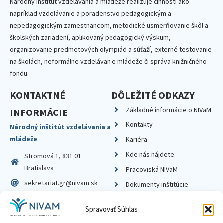
Národný inštitút vzdelávania a mládeže realizuje činnosti ako
napríklad vzdelávanie a poradenstvo pedagogickým a
nepedagogickým zamestnancom, metodické usmerňovanie škôl a
školských zariadení, aplikovaný pedagogický výskum,
organizovanie predmetových olympiád a súťaží, externé testovanie
na školách, neformálne vzdelávanie mládeže či správa knižničného
fondu.
KONTAKTNÉ
DÔLEŽITÉ ODKAZY
Základné informácie o NIVaM
INFORMÁCIE
Kontakty
Národný inštitút vzdelávania a
mládeže
Kariéra
Kde nás nájdete
Stromová 1, 831 01
Bratislava
Pracoviská NIVaM
sekretariat.gr@nivam.sk
Dokumenty inštitúcie
IČO: 00164348
Knižnica
Spravovať Súhlas
DIČ: 2020798714